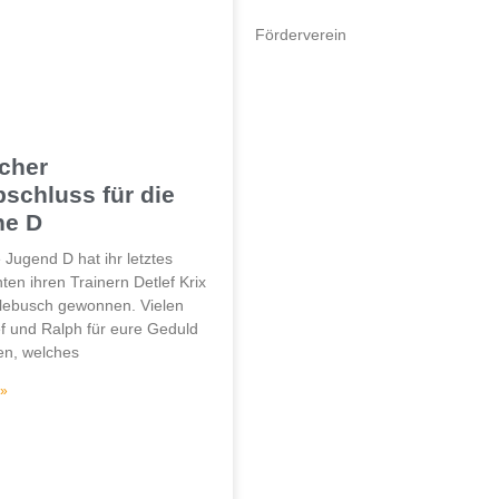
Förderverein
Jugend
icher
schluss für die
he D
 Jugend D hat ihr letztes
ten ihren Trainern Detlef Krix
lebusch gewonnen. Vielen
f und Ralph für eure Geduld
en, welches
 »