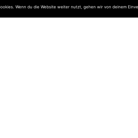
ookies. Wenn du die Website weiter nutzt, gehen wir von deinem Einve
ten
Stammvereine
1. Damen
2. Damen
Jugend