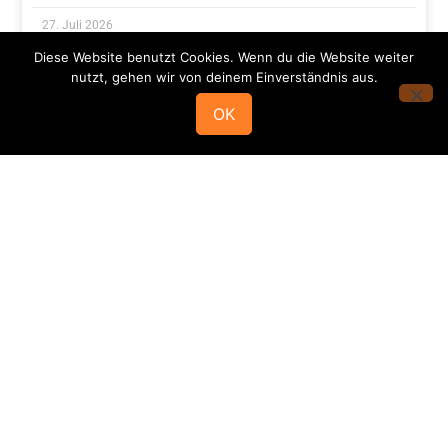
27. Juli 2026
Diese Website benutzt Cookies. Wenn du die Website weiter
nutzt, gehen wir von deinem Einverständnis aus.
Alle News im Überblick
OK
Mannschaften
Die HSG
Stammvereine
Rechtliches
Social
Media
1.
1.
Ansprechpartner
Impressum
Herren
Damen
Datenschutz
Schiedsrichter