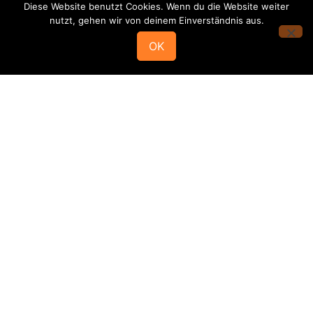
Diese Website benutzt Cookies. Wenn du die Website weiter
Alle News im Überblick
nutzt, gehen wir von deinem Einverständnis aus.
OK
Mannschaften
Die HSG
Stammvereine
Rechtliches
Social
Media
1.
1.
Ansprechpartner
Impressum
Herren
Damen
Datenschutz
Schiedsrichter
2.
2.
HSG-App
Herren
Damen
Fanshop