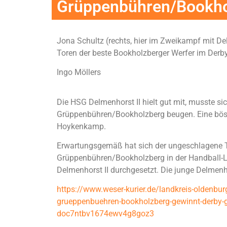
Grüppenbühren/Bookhol
Jona Schultz (rechts, hier im Zweikampf mit D
Toren der beste Bookholzberger Werfer im Derby
Ingo Möllers
Die HSG Delmenhorst II hielt gut mit, musste si
Grüppenbühren/Bookholzberg beugen. Eine böse
Hoykenkamp.
Erwartungsgemäß hat sich der ungeschlagene 
Grüppenbühren/Bookholzberg in der Handball-
Delmenhorst II durchgesetzt. Die junge Delme
https://www.weser-kurier.de/landkreis-oldenb
grueppenbuehren-bookholzberg-gewinnt-derby-g
doc7ntbv1674ewv4g8goz3