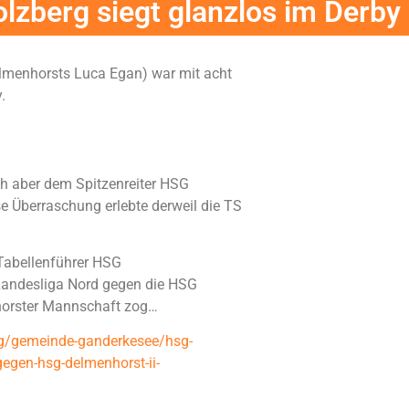
zberg siegt glanzlos im Derby
elmenhorsts Luca Egan) war mit acht
.
ch aber dem Spitzenreiter HSG
 Überraschung erlebte derweil die TS
Tabellenführer HSG
Landesliga Nord gegen die HSG
nhorster Mannschaft zog…
urg/gemeinde-ganderkesee/hsg-
egen-hsg-delmenhorst-ii-