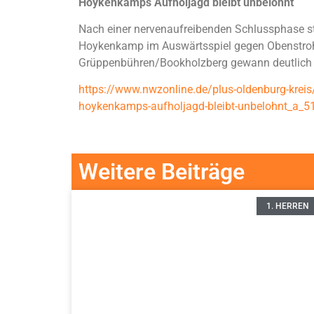
Hoykenkamps Aufholjagd bleibt unbelohnt
Nach einer nervenaufreibenden Schlussphase s
Hoykenkamp im Auswärtsspiel gegen Obenstroh
Grüppenbühren/Bookholzberg gewann deutlich i
https://www.nwzonline.de/plus-oldenburg-kreis/
hoykenkamps-aufholjagd-bleibt-unbelohnt_a_5
Weitere Beiträge
1. HERREN