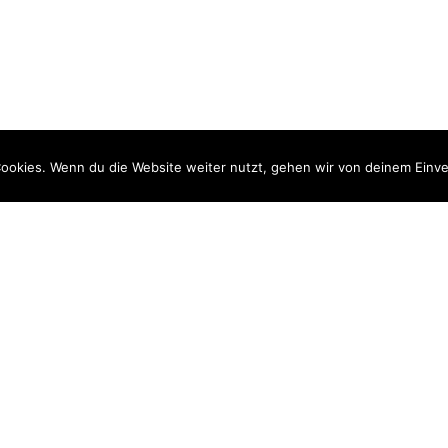
ookies. Wenn du die Website weiter nutzt, gehen wir von deinem Einve
ten
Stammvereine
1. Damen
2. Damen
Jugend