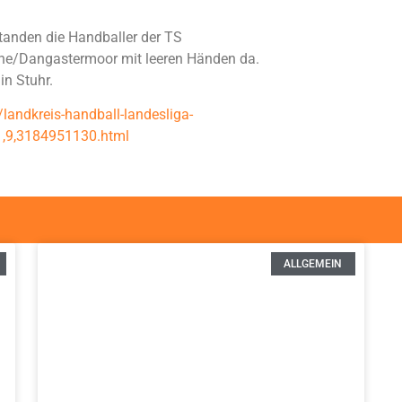
tanden die Handballer der TS
e/Dangastermoor mit leeren Händen da.
n Stuhr.
landkreis-handball-landesliga-
1,9,3184951130.html
ALLGEMEIN