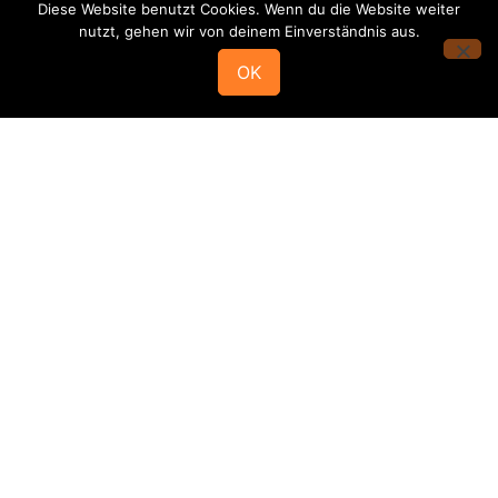
Diese Website benutzt Cookies. Wenn du die Website weiter
Alle News im Überblick
nutzt, gehen wir von deinem Einverständnis aus.
OK
Mannschaften
Die HSG
Stammvereine
Rechtliches
Social
Media
1.
1.
Ansprechpartner
Impressum
Herren
Damen
Datenschutz
Schiedsrichter
2.
2.
HSG-App
Herren
Damen
Fanshop