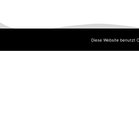
Diese Website benutzt C
Die HSG
Mannschaf
Ansprechpartner
1. Herren
Schiedsrichter
2. Herren
HSG-App
3. Herren
Fanshop
4. Herren
Anfahrt / Halle
News
Downloads