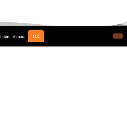
OK
rständnis aus.
Rechtliches
Impressum
Datenschutz
Social Media