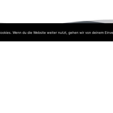
ookies. Wenn du die Website weiter nutzt, gehen wir von deinem Einve
ten
Stammvereine
1. Damen
2. Damen
Jugend